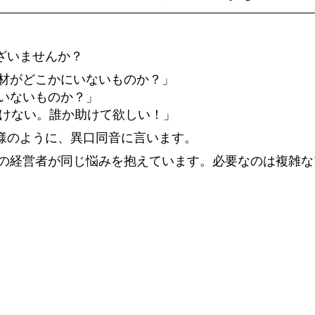
ざいませんか？
人材がどこかにいないものか？」
がいないものか？」
けない。誰か助けて欲しい！」
様のように、異口同音に言います。
くの経営者が同じ悩みを抱えています。必要なのは複雑
らない机上の空論ばかり。開発会社に頼んでも、経営の話
きました。事業構想から開発・運用まで一貫して対応でき
として、結果を出すために伴走します。