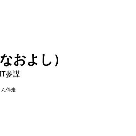
きなおよし）
T参謀
とん伴走