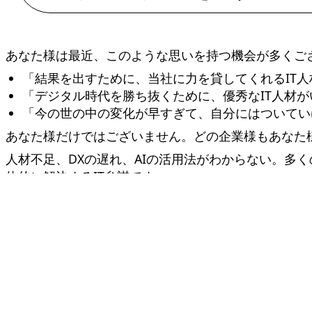
あなた様は最近、このような思いを持つ機会が多くご
「結果を出すために、当社に力を貸してくれるIT
「デジタル時代を勝ち抜くために、優秀なIT人材
「今の世の中の変化が早すぎて、自分にはついてい
あなた様だけではございません。どの企業様もあなた
人材不足、DXの遅れ、AIの活用法がわからない。多
体的に解決するIT参謀です。
→
詳しくは「なぜ今、IT参謀が必要なのか」へ
しかし、ITコンサルタントに相談しても、現場を知
か？
私は20年以上、IT/ウェブの現場で開発に従事して
絵に描いた餅は出しません。あなた様の組織のIT参謀